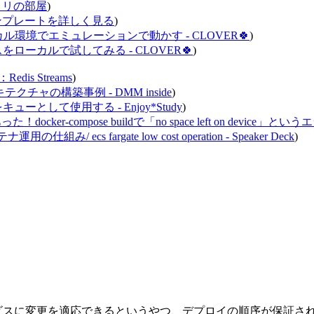
 トリの部屋
)
criptのテンプレートを詳しく見る
)
関数をローカル環境でエミュレーションで動かす - CLOVER🍀
)
ビスをローカルで試してみる - CLOVER🍀
)
s Streams
)
テクチャの構築事例 - DMM inside
)
キューとして使用する - Enjoy*Study
)
ocker-compose buildで「no space left on de
 ecs fargate low cost operation - Speaker Deck
)
ビスに変更を適応できるというやつ、デプロイの順序が保証さ