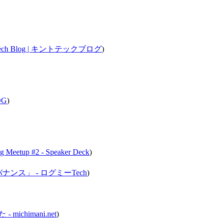
ch Blog | キントテックブログ
)
OG
)
 Meetup #2 - Speaker Deck
)
ス」 - ログミーTech
)
chimani.net
)