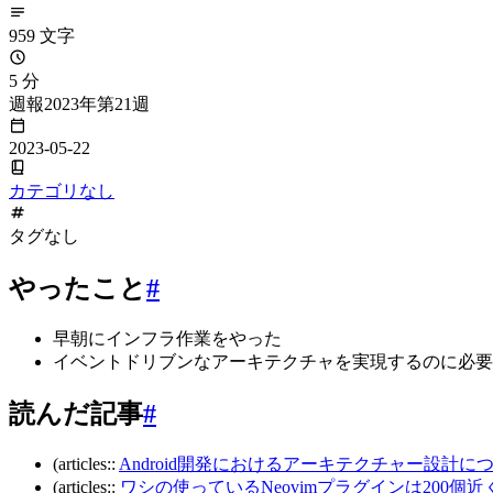
959 文字
5 分
週報2023年第21週
2023-05-22
カテゴリなし
タグなし
やったこと
#
早朝にインフラ作業をやった
イベントドリブンなアーキテクチャを実現するのに必要
読んだ記事
#
(articles::
Android開発におけるアーキテクチャー設計につい
(articles::
ワシの使っているNeovimプラグインは200個