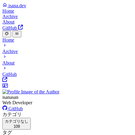
isana.dev
Home
Archive
About
GitHub
Home
Archive
About
GitHub
isanasan
Web Developer
GitHub
カテゴリ
カテゴリなし
109
タグ