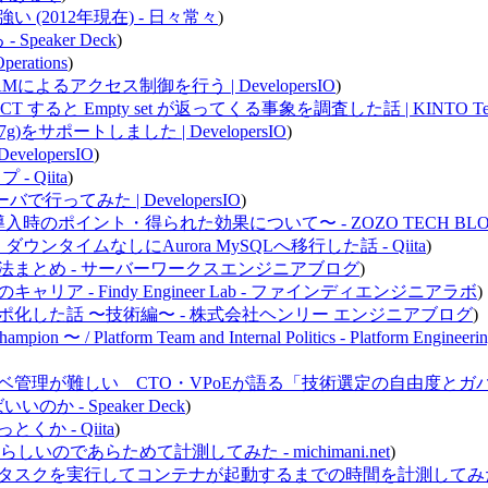
2012年現在) - 日々常々
)
- Speaker Deck
)
erations
)
yにIAMによるアクセス制御を行う | DevelopersIO
)
T すると Empty set が返ってくる事象を調査した話 | KINTO Te
R7g)をサポートしました | DevelopersIO
)
elopersIO
)
 Qiita
)
ってみた | DevelopersIO
)
〜検討や導入時のポイント・得られた効果について〜 - ZOZO TECH BL
ダウンタイムなしにAurora MySQLへ移行した話 - Qiita
)
変更方法まとめ - サーバーワークスエンジニアブログ
)
 - Findy Engineer Lab - ファインディエンジニアラボ
)
化した話 〜技術編〜 - 株式会社ヘンリー エンジニアブログ
)
 / Platform Team and Internal Politics - Platform Engineering
理が難しい CTO・VPoEが語る「技術選定の自由度とガバナン
いいのか - Speaker Deck
)
 - Qiita
)
いのであらためて計測してみた - michimani.net
)
or ECS でタスクを実行してコンテナが起動するまでの時間を計測してみた - mi