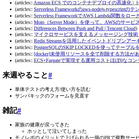
(articles::
Amazon ECS でのコンテナデプロイの高速化 |
(articles::
Serverless Frameworkのaws-nodejs-types
(articles::
Serverless FrameworkでAWS Lambda
(articles::
Moto（Server Mode）を使って、AWSのサー
(articles::
Differences Between Push and Pull | Tencent Cloud
)
(articles::
マイクロサービスを支えるメッセージング技術：Redi
(articles::
Redis Streamsを活用したイベントドリブンアーキ
(articles::
PostgreSQLのSKIP LOCKEDを使ってテーブルを
(articles::
[docker]未使用リソースを全て削除する方法があった！d
(articles::
ECS×Fargateで実現する運用コストほぼ0なコンテナ運用の仕組み/
来週やること
#
単体テストの考え方/使い方を読む
サンバキックのフォームを見直す
雑記
#
家族の健康が戻ってきた
ホッとして泣いてしまった
モノレポのメリットで上げられる一個のPRで複数サー