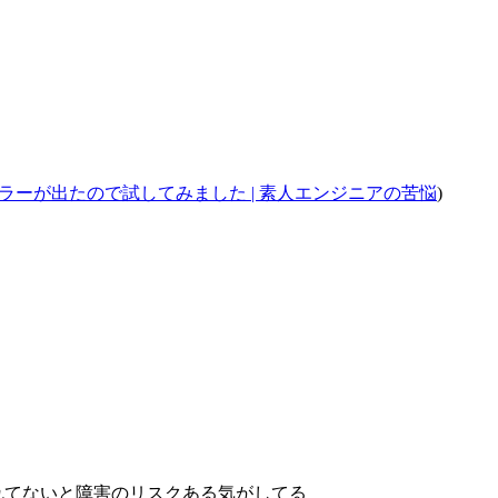
vice」というエラーが出たので試してみました | 素人エンジニアの苦悩
)
れてないと障害のリスクある気がしてる