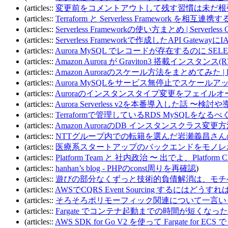
(articles::
変更前をコメントアウトして残す習慣は未だ根強い (
(articles::
Terraform と Serverless Framework を相互連携する 
(articles::
Serverless Frameworkの使い方まとめ | Serverless Op
(articles::
Serverless Frameworkで作成したAPI Gatewa
(articles::
Aurora MySQL でレコードが存在するのに SELEC
(articles::
Amazon Aurora が Graviton3 搭載インスタンス(
(articles::
Amazon Auroraのスケール方法をまとめてみた | Dev
(articles::
Aurora MySQLをサービス無停止でスケールアップ -
(articles::
Auroraのインスタンスタイプ変更をフェイルオーバで行
(articles::
Aurora Serverless v2を本番導入した話 
(articles::
Terraformで管理しているRDS MySQLをなるべく
(articles::
Amazon AuroraのDB インスタンスクラス
(articles::
NTTグループ内での転籍を選んだ岩瀬義昌さんのキャリア
(articles::
医療系スタートアップのバックエンドをモノレポ
(articles::
Platform Team と 社内政治 〜 出でよ、Platform Champion 〜
(articles::
hanhan’s blog - PHPのconst周りを再確認
)
(articles::
遊びの部分なくずっと技術的負債解消は、モチベ管
(articles::
AWSでCQRS Event Sourcing するにはどうすれば
(articles::
そろそろポリモーフィック関連について一言いっとくか
(articles::
Fargate でコンテナ起動までの時間が短くなったらし
(articles::
AWS SDK for Go V2 を使って Fargate f