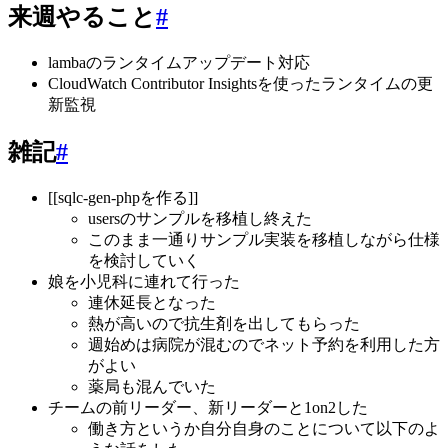
来週やること
#
lambaのランタイムアップデート対応
CloudWatch Contributor Insightsを使ったランタイムの更
新監視
雑記
#
[[sqlc-gen-phpを作る]]
usersのサンプルを移植し終えた
このまま一通りサンプル実装を移植しながら仕様
を検討していく
娘を小児科に連れて行った
連休延長となった
熱が高いので抗生剤を出してもらった
週始めは病院が混むのでネット予約を利用した方
がよい
薬局も混んでいた
チームの前リーダー、新リーダーと1on2した
働き方というか自分自身のことについて以下のよ