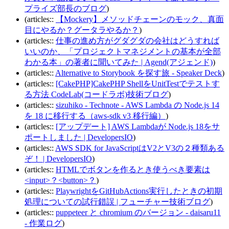
プライズ部長のブログ
)
(articles::
【Mockery】メソッドチェーンのモック、真面
目にやるか？グータラやるか？
)
(articles::
仕事の進め方がグダグダの会社はどうすれば
いいのか、「プロジェクトマネジメントの基本が全部
わかる本」の著者に聞いてみた | Agend(アジェンド)
)
(articles::
Alternative to Storybook を探す旅 - Speaker Deck
)
(articles::
[CakePHP]CakePHP ShellをUnitTestでテストす
る方法 CodeLab(コードラボ)技術ブログ
)
(articles::
sizuhiko - Technote - AWS Lambda の Node.js 14
を 18 に移行する（aws-sdk v3 移行編）
)
(articles::
[アップデート] AWS Lambdaが Node.js 18をサ
ポートしました | DevelopersIO
)
(articles::
AWS SDK for JavaScriptはV2とV3の２種類ある
ぞ！ | DevelopersIO
)
(articles::
HTMLでボタンを作るとき使うべき要素は
<input>？<button>？
)
(articles::
PlaywrightをGitHubActions実行したときの初期
処理についての試行錯誤 | フューチャー技術ブログ
)
(articles::
puppeteer と chromium のバージョン - daisaru11
- 作業ログ
)