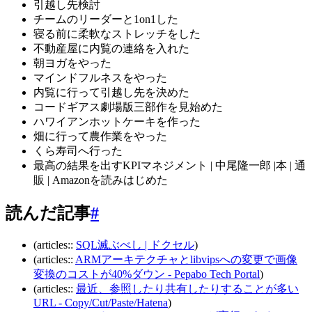
引越し先検討
チームのリーダーと1on1した
寝る前に柔軟なストレッチをした
不動産屋に内覧の連絡を入れた
朝ヨガをやった
マインドフルネスをやった
内覧に行って引越し先を決めた
コードギアス劇場版三部作を見始めた
ハワイアンホットケーキを作った
畑に行って農作業をやった
くら寿司へ行った
最高の結果を出すKPIマネジメント | 中尾隆一郎 |本 | 通
販 | Amazonを読みはじめた
読んだ記事
#
(articles::
SQL滅ぶべし | ドクセル
)
(articles::
ARMアーキテクチャとlibvipsへの変更で画像
変換のコストが40%ダウン - Pepabo Tech Portal
)
(articles::
最近、参照したり共有したりすることが多い
URL - Copy/Cut/Paste/Hatena
)