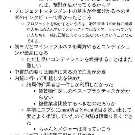
れば、裾野が広がってくるかも？
プロジェクトマネジメントの基本が全部分かる本の著
者のインタビューで良かったところ
プロジェクトを動かすというのは、教科書通りの正解に組織
や人をはめ込んでいくということではなくて、わかっていな
い人たちと一緒に正解に向かって進んでいくということなん
ですよ。
朝ヨガとマインドフルネスを両方やるとコンディショ
ンが最高になる
ただし良いコンディションを維持することはまだ
難しい
中臀筋の凝りは腰痛に来るので注意が必要
内覧に行って引越し先を決めた
結局仲介業者は一件しか利用しなかった
賃貸物件探しのベストプラクティスが分か
らない
複数業者比較するべきなのだろうか
事前にスプシにmust項目とwant項目を洗い出して
妻とよく相談していたので内覧は段取り良くでき
た
ちゃんとメジャーは持っていこう