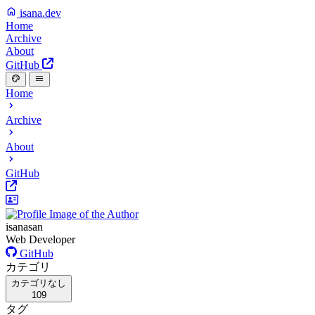
isana.dev
Home
Archive
About
GitHub
Home
Archive
About
GitHub
isanasan
Web Developer
GitHub
カテゴリ
カテゴリなし
109
タグ