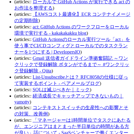
(articles::
ローカルで GitHub Actions が実行できる act の
お作法を整理する
)
(articles::
【AWSコスト最適化】ECR コンテナイメージ
の定期削除
)
(articles::
act: GitHub Actions のワークフローをローカル
環境で実行する - kakakakakku blog
)
(articles::
GitHub Actionsのローカル実行ツール「act」を
使う事でCI/CDコンフィグとローカルでのタスクラン
ナーを1つにする | DevelopersIO
)
(articles::
Gmail 送信者ガイドライン準拠奮闘記 ～ワン
クリックで登録解除 ボタンがでるまで～ #ワンクリッ
ク登録解除 - Qiita
)
(articles::
List-Unsubscribeとは？ RFC8058の仕様に従っ
て実装するポイント - ベアメールブログ
)
(articles::
SQLは滅ぶべきか｜ミック
)
(articles::
経済成長でキャッチアップできないもの｜
yamotty
)
(articles::
コンテキストスイッチの生産性への影響とそ
の対策、改善例
)
(articles::
「マネージャーは1時間単位でタスクにあたる
が、エンジニアはまとまった半日単位の時間がある方
が良い」話について - SaaSベンチャーで働くエンター