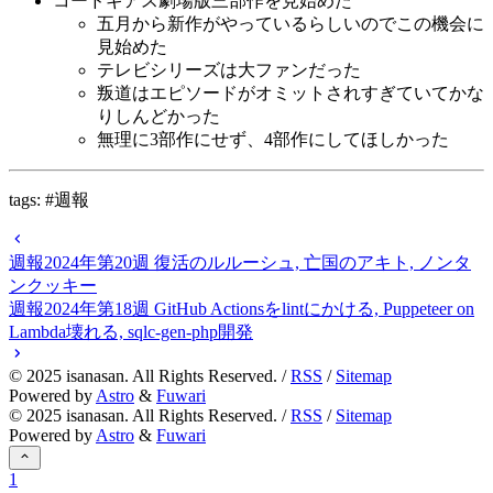
コードギアス劇場版三部作を見始めた
五月から新作がやっているらしいのでこの機会に
見始めた
テレビシリーズは大ファンだった
叛道はエピソードがオミットされすぎていてかな
りしんどかった
無理に3部作にせず、4部作にしてほしかった
tags: #週報
週報2024年第20週 復活のルルーシュ, 亡国のアキト, ノンタ
ンクッキー
週報2024年第18週 GitHub Actionsをlintにかける, Puppeteer on
Lambda壊れる, sqlc-gen-php開発
©
2025
isanasan. All Rights Reserved. /
RSS
/
Sitemap
Powered by
Astro
&
Fuwari
©
2025
isanasan. All Rights Reserved. /
RSS
/
Sitemap
Powered by
Astro
&
Fuwari
1