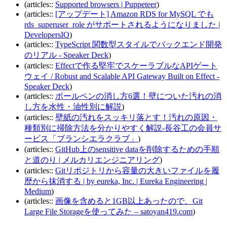
(articles::
Supported browsers | Puppeteer
)
(articles::
[アップデート] Amazon RDS for MySQL でも
rds_superuser_role がサポートされるようになりました |
DevelopersIO
)
(articles::
TypeScript 関数型スタイルでバックエンド開発
のリアル - Speaker Deck
)
(articles::
Effectで作る堅牢でスケーラブルなAPIゲート
ウェイ / Robust and Scalable API Gateway Built on Effect -
Speaker Deck
)
(articles::
ボールペンの消し方6選！壁についた汚れの消
し方を水性・油性別に解説
)
(articles::
壁紙の汚れをスッキリ落とす！汚れの原因・
種類別に掃除方法を分かりやすく解説-長谷工の会員サ
ービス「ブランシエラクラブ」
)
(articles::
GitHub上のsensitive dataを削除するための手順
と道のり | メルカリエンジニアリング
)
(articles::
Gitリポジトリから容量の大きいファイルを履
歴から抹消する | by eureka, Inc. | Eureka Engineering |
Medium
)
(articles::
画像を含めると1GB以上あったので、Git
Large File Storageを使ってみた – satoyan419.com
)