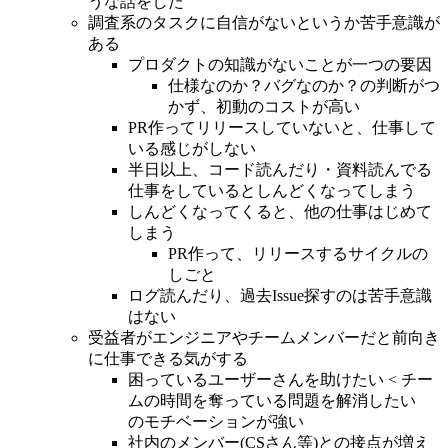
うな話をした
調査系のタスクに自信がないというか苦手意識が
ある
プロダクトの知識がないことが一つの要因
仕様なのか？バグなのか？の判断がつ
かず、初動のコストが高い
PR作ってリリースしていないと、仕事して
いる感じがしない
半日以上、コード読んだり・資料読んでる
仕事をしているとしんどくなってしまう
しんどくなってくると、他の仕事はじめて
しまう
PR作って、リリースするサイクルの
しごと
ログ読んだり、過去Issue探すのは苦手意識
はない
受益者がエンジニアやチームメンバーだと前向き
に仕事できる気がする
困っているユーザーさんを助けたい < チー
ムの時間を奪っている問題を解消したい
のモチベーションが強い
社内のメンバー(CSさん等)との接点が増え