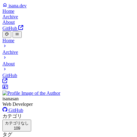
isana.dev
Home
Archive
About
GitHub
Home
Archive
About
GitHub
isanasan
Web Developer
GitHub
カテゴリ
カテゴリなし
109
タグ