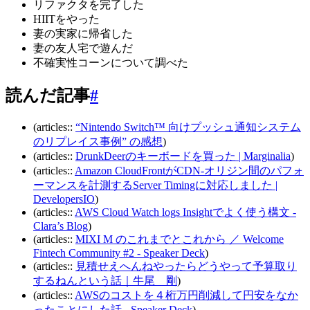
リファクタを完了した
HIITをやった
妻の実家に帰省した
妻の友人宅で遊んだ
不確実性コーンについて調べた
読んだ記事
#
(articles::
“Nintendo Switch™ 向けプッシュ通知システム
のリプレイス事例” の感想
)
(articles::
DrunkDeerのキーボードを買った | Marginalia
)
(articles::
Amazon CloudFrontがCDN-オリジン間のパフォ
ーマンスを計測するServer Timingに対応しました |
DevelopersIO
)
(articles::
AWS Cloud Watch logs Insightでよく使う構文 -
Clara’s Blog
)
(articles::
MIXI M のこれまでとこれから ／ Welcome
Fintech Community #2 - Speaker Deck
)
(articles::
見積せえへんねやったらどうやって予算取り
するねんという話｜牛尾 剛
)
(articles::
AWSのコストを４桁万円削減して円安をなか
ったことにした話 - Speaker Deck
)