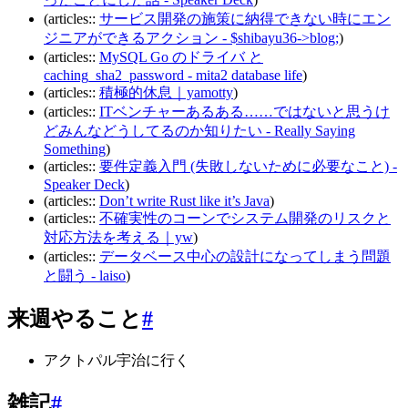
(articles::
サービス開発の施策に納得できない時にエン
ジニアができるアクション - $shibayu36->blog;
)
(articles::
MySQL Go のドライバ と
caching_sha2_password - mita2 database life
)
(articles::
積極的休息｜yamotty
)
(articles::
ITベンチャーあるある……ではないと思うけ
どみんなどうしてるのか知りたい - Really Saying
Something
)
(articles::
要件定義入門 (失敗しないために必要なこと) -
Speaker Deck
)
(articles::
Don’t write Rust like it’s Java
)
(articles::
不確実性のコーンでシステム開発のリスクと
対応方法を考える｜yw
)
(articles::
データベース中心の設計になってしまう問題
と闘う - laiso
)
来週やること
#
アクトパル宇治に行く
雑記
#