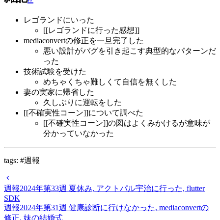
レゴランドにいった
[[レゴランドに行った感想]]
mediaconvertの修正を一旦完了した
悪い設計がバグを引き起こす典型的なパターンだ
った
技術試験を受けた
めちゃくちゃ難しくて自信を無くした
妻の実家に帰省した
久しぶりに運転をした
[[不確実性コーン]]について調べた
[[不確実性コーン]]の図はよくみかけるが意味が
分かっていなかった
tags: #週報
週報2024年第33週 夏休み, アクトパル宇治に行った, flutter
SDK
週報2024年第31週 健康診断に行けなかった, mediaconvertの
修正, 妹の結婚式